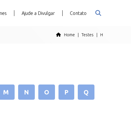
mes
Ajude a Divulgar
Contato
Home
|
Testes
|
H
M
N
O
P
Q