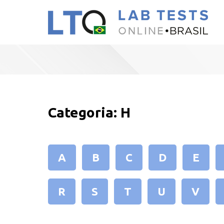
Categoria:
H
A
B
C
D
E
R
S
T
U
V