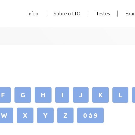
Início
Sobre o LTO
Testes
Exa
F
G
H
I
J
K
L
W
X
Y
Z
0 à 9