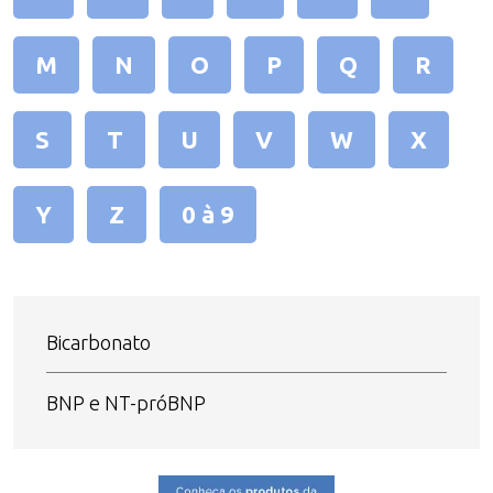
M
N
O
P
Q
R
S
T
U
V
W
X
Y
Z
0 à 9
Bicarbonato
BNP e NT-próBNP