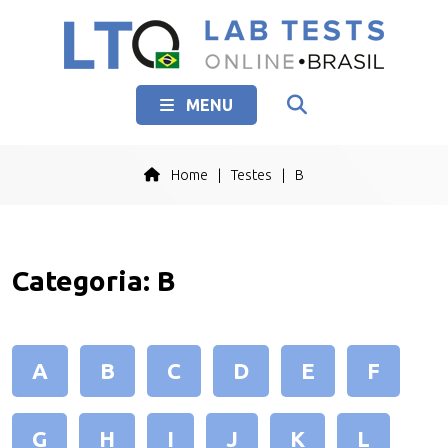
MENU
Home
|
Testes
|
B
Categoria:
B
A
B
C
D
E
F
G
H
I
J
K
L