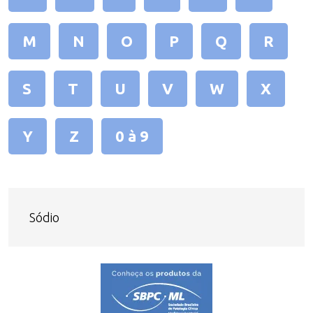
M
N
O
P
Q
R
S
T
U
V
W
X
Y
Z
0 à 9
Sódio