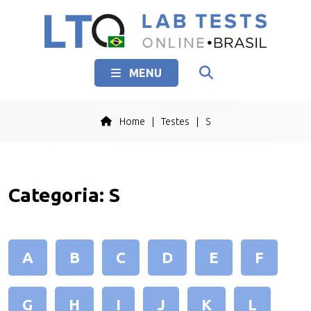
MENU
Home
|
Testes
|
S
Categoria:
S
A
B
C
D
E
F
G
H
I
J
K
L