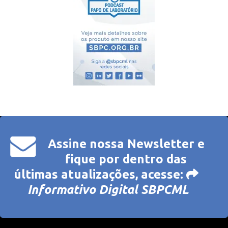
Assine nossa Newsletter e
fique por dentro das
últimas atualizações, acesse:
Informativo Digital SBPCML