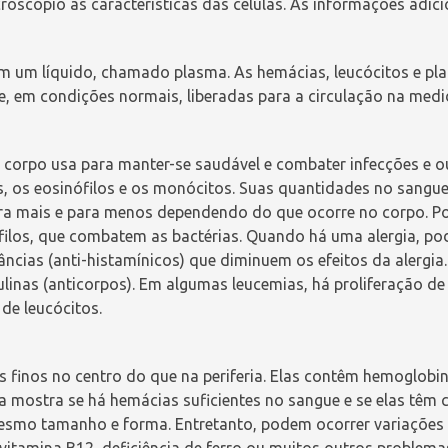
croscópio as características das células. As informações adic
em um líquido, chamado
plasma
. As hemácias, leucócitos e pl
, em condições normais, liberadas para a circulação na medi
o corpo usa para manter-se saudável e combater infecções e o
s
, os
eosinófilos
e os
monó
c
itos
. Suas quantidades no sangu
ara mais e para menos dependendo do que ocorre no corpo. P
filos, que combatem as bactérias. Quando há uma
alergia
, po
ncias (anti-histamínicos) que diminuem os efeitos da alergia
linas
(anticorpos). Em algumas
leucemias
, há proliferação de
de leucócitos.
 finos no centro do que na periferia. Elas contêm hemoglobin
mostra se há hemácias suficientes no sangue e se elas têm c
esmo tamanho e forma. Entretanto, podem ocorrer variações
 vitamina B12
, deficiência de ferro ou muitos outros problem