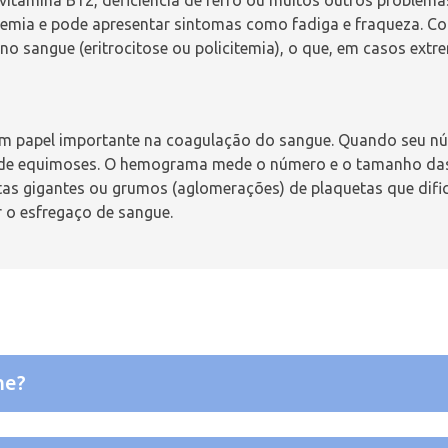
emia
e pode apresentar sintomas como fadiga e fraqueza. 
no sangue (eritrocitose ou
policitemia
), o que, em casos extr
um papel importante na coagulação do sangue. Quando seu nú
e de equimoses. O hemograma mede o número e o tamanho da
tas gigantes ou grumos (aglomerações) de plaquetas que difi
r o esfregaço de sangue.
me?