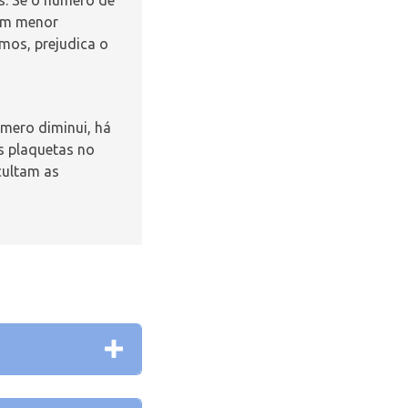
Com menor
emos, prejudica o
mero diminui, há
s plaquetas no
cultam as