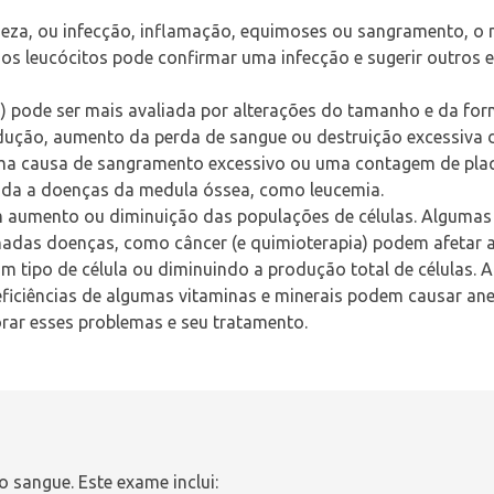
ueza, ou infecção, inflamação, equimoses ou sangramento, o
s leucócitos pode confirmar uma infecção e sugerir outros 
a
) pode ser mais avaliada por alterações do tamanho e da fo
odução, aumento da perda de sangue ou destruição excessiva
ma causa de sangramento excessivo ou uma contagem de plaq
iada a doenças da medula óssea, como
leucemia
.
m aumento ou diminuição das populações de células. Algumas
nadas doenças, como câncer (e quimioterapia) podem afetar a
 tipo de célula ou diminuindo a produção total de células.
ficiências de algumas vitaminas e minerais podem causar an
ar esses problemas e seu tratamento.
 sangue. Este exame inclui: