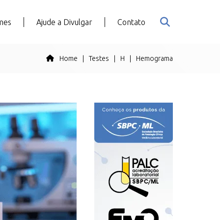
mes
Ajude a Divulgar
Contato
Home
|
Testes
|
H
|
Hemograma