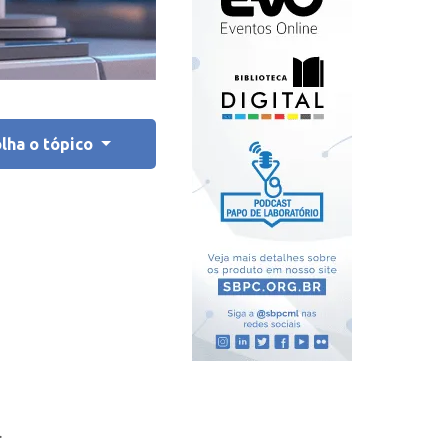
lha o tópico
.