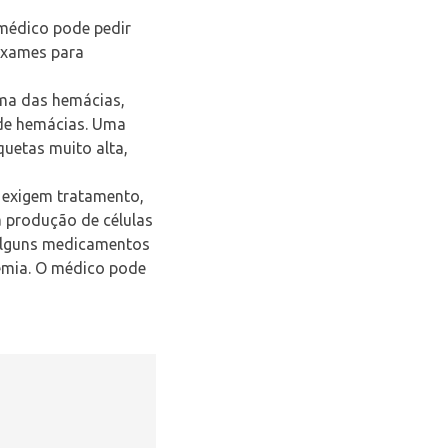
 médico pode pedir
exames para
rma das hemácias,
 de hemácias. Uma
uetas muito alta,
 exigem tratamento,
 produção de células
 Alguns medicamentos
emia. O médico pode