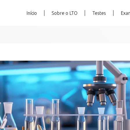
Início
Sobre o LTO
Testes
Exa