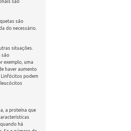
ionais são
aquetas são
da do necessário.
utras situações.
e são
or exemplo, uma
de haver aumento
. Linfócitos podem
 leucócitos
a, a proteína que
aracterísticas
 quando há
as. Se o número de