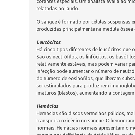
corantes especiais. Um analista avalia ao mi
relatadas no laudo.
O sangue é formado por células suspensas 
produzidas principalmente na medula óssea e
Leucócitos
Há cinco tipos diferentes de leucócitos que 
São os
neutrófilos
, os
linfócitos
, os
basófilo
relativamente estáveis, mas podem variar p
infecção pode aumentar o número de neutró
do número de eosinófilos, que liberam substâ
ser estimulados para produzirem
imunoglobu
imaturos (
blastos
), aumentando a contagem 
Hemácias
Hemácias são discos vermelhos pálidos, mais
transporta oxigênio no sangue. O hemograma 
normais. Hemácias normais apresentam o m
anemia por
deficiência de ácido fólico ou de