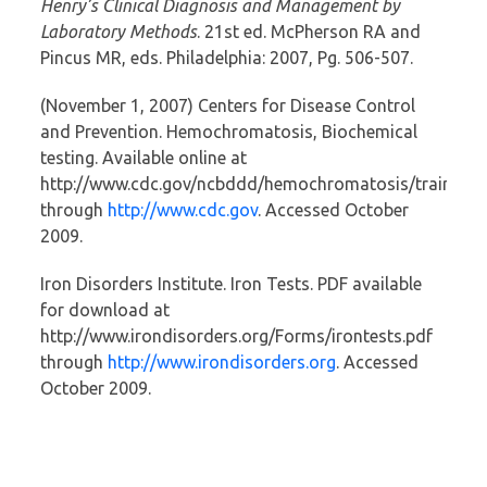
Henry’s Clinical Diagnosis and Management by
Laboratory Methods
. 21st ed. McPherson RA and
Pincus MR, eds. Philadelphia: 2007, Pg. 506-507.
(November 1, 2007) Centers for Disease Control
and Prevention. Hemochromatosis, Biochemical
testing. Available online at
http://www.cdc.gov/ncbddd/hemochromatosis/training/d
through
http://www.cdc.gov
. Accessed October
2009.
Iron Disorders Institute. Iron Tests. PDF available
for download at
http://www.irondisorders.org/Forms/irontests.pdf
through
http://www.irondisorders.org
. Accessed
October 2009.