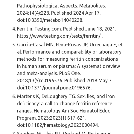
Pathophysiological Aspects. Metabolites.
2024;14(4):228. Published 2024 Apr 17.
doi:10.3390/metabo14040228.
Ferritin. Testing.com. Published June 18, 2021.
https://www.testing.com/tests/ferritin/ ‌.
Garcia-Casal MN, Peña-Rosas JP, Urrechaga E, et
al. Performance and comparability of laboratory
methods for measuring ferritin concentrations
in human serum or plasma: A systematic review
and meta-analysis. PLoS One.
2018;13(5):e0196576. Published 2018 May 3.
doi:10.1371/journal.pone.0196576.
Martens K, DeLoughery TG. Sex, lies, and iron
deficiency: a call to change ferritin reference
ranges. Hematology Am Soc Hematol Educ
Program. 2023;2023(1):617-621.
doi:10.1182/hematology.2023000494.
Sandnes M, Ulvik RJ, Vorland M, Reikvam H.