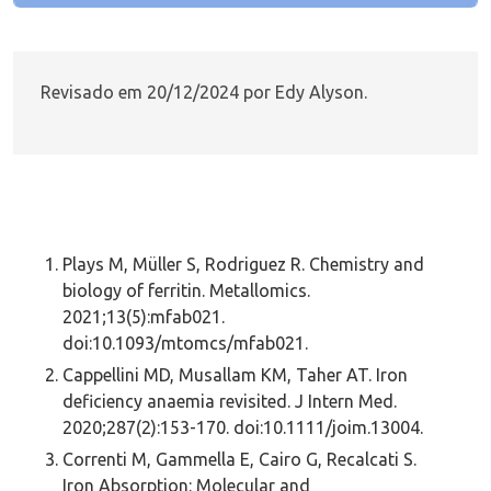
Revisado em 20/12/2024 por Edy Alyson.
Plays M, Müller S, Rodriguez R. Chemistry and
biology of ferritin. Metallomics.
2021;13(5):mfab021.
doi:10.1093/mtomcs/mfab021.
Cappellini MD, Musallam KM, Taher AT. Iron
deficiency anaemia revisited. J Intern Med.
2020;287(2):153-170. doi:10.1111/joim.13004.
Correnti M, Gammella E, Cairo G, Recalcati S.
Iron Absorption: Molecular and