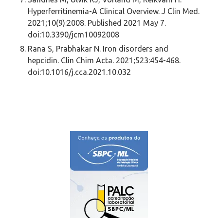
Hyperferritinemia-A Clinical Overview. J Clin Med.
2021;10(9):2008. Published 2021 May 7.
doi:10.3390/jcm10092008
Rana S, Prabhakar N. Iron disorders and
hepcidin. Clin Chim Acta. 2021;523:454-468.
doi:10.1016/j.cca.2021.10.032