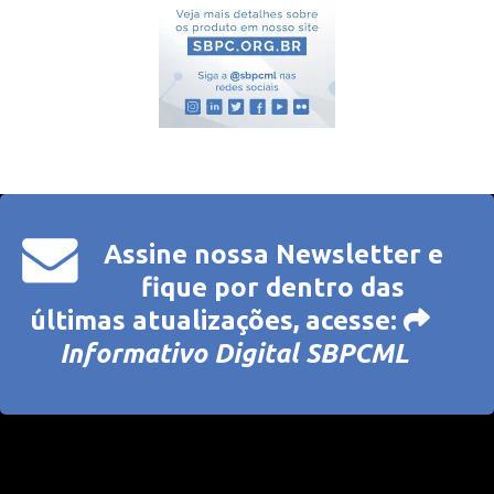
Assine nossa Newsletter e
fique por dentro das
últimas atualizações, acesse:
Informativo Digital SBPCML