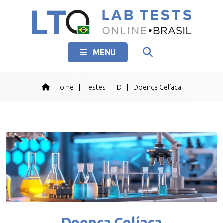
MENU
Home
|
Testes
|
D
|
Doença Celíaca
Doença Celíaca