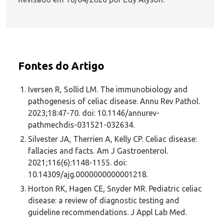
Fontes do Artigo
Iversen R, Sollid LM. The immunobiology and
pathogenesis of celiac disease. Annu Rev Pathol.
2023;18:47-70. doi: 10.1146/annurev-
pathmechdis-031521-032634.
Silvester JA, Therrien A, Kelly CP. Celiac disease:
fallacies and facts. Am J Gastroenterol.
2021;116(6):1148-1155. doi:
10.14309/ajg.0000000000001218.
Horton RK, Hagen CE, Snyder MR. Pediatric celiac
disease: a review of diagnostic testing and
guideline recommendations. J Appl Lab Med.