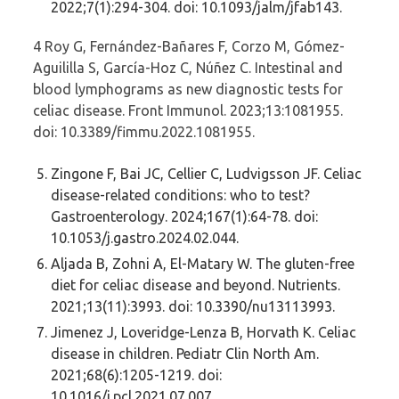
2022;7(1):294-304. doi: 10.1093/jalm/jfab143.
4 Roy G, Fernández-Bañares F, Corzo M, Gómez-
Aguililla S, García-Hoz C, Núñez C. Intestinal and
blood lymphograms as new diagnostic tests for
celiac disease. Front Immunol. 2023;13:1081955.
doi: 10.3389/fimmu.2022.1081955.
Zingone F, Bai JC, Cellier C, Ludvigsson JF. Celiac
disease-related conditions: who to test?
Gastroenterology. 2024;167(1):64-78. doi:
10.1053/j.gastro.2024.02.044.
Aljada B, Zohni A, El-Matary W. The gluten-free
diet for celiac disease and beyond. Nutrients.
2021;13(11):3993. doi: 10.3390/nu13113993.
Jimenez J, Loveridge-Lenza B, Horvath K. Celiac
disease in children. Pediatr Clin North Am.
2021;68(6):1205-1219. doi:
10.1016/j.pcl.2021.07.007.