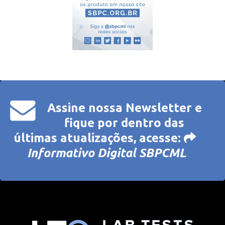
Assine nossa Newsletter e
fique por dentro das
últimas atualizações, acesse:
Informativo Digital SBPCML