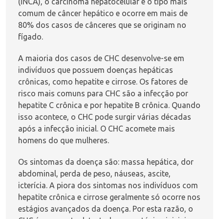
(INCA), o carcinoma hepatocelular é o tipo mais
comum de
câncer hepático
e ocorre em mais de
80% dos casos de cânceres que se originam no
fígado.
A maioria dos casos de CHC desenvolve-se em
indivíduos que possuem
doenças hepáticas
crônicas
, como hepatite e cirrose. Os fatores de
risco mais comuns para CHC são a infecção por
hepatite C
crônica e por
hepatite B
crônica. Quando
isso acontece, o CHC pode surgir várias décadas
após a infecção inicial. O CHC acomete mais
homens do que mulheres.
Os sintomas da doença são: massa hepática, dor
abdominal, perda de peso, náuseas,
ascite
,
icterícia
. A piora dos sintomas nos indivíduos com
hepatite crônica e cirrose geralmente só ocorre nos
estágios avançados da doença. Por esta razão, o