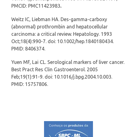
PMCID: PMC11423983
.
Weitz IC, Liebman HA. Des-gamma-carboxy
(abnormal) prothrombin and hepatocellular
carcinoma: a critical review. Hepatology. 1993
Oct;18(4):990-7. doi: 10.1002/hep.1840180434.
PMID: 8406374.
Yuen MF, Lai CL. Serological markers of liver cancer.
Best Pract Res Clin Gastroenterol. 2005
Feb;19(1):91-9. doi: 10.1016/j.bpg.2004.10.003.
PMID: 15757806.