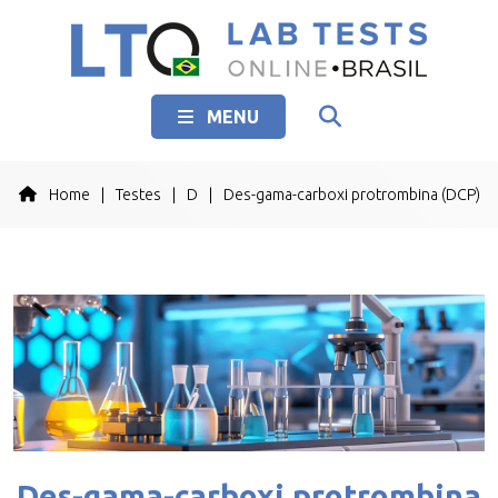
MENU
Home
|
Testes
|
D
|
Des-gama-carboxi protrombina (DCP)
Des-gama-carboxi protrombina