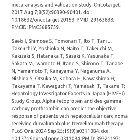
meta-analysis and validation study. Oncotarget.
2017 Aug 7;8(52):90390-90401. doi:
10.18632/oncotarget.20153. PMID: 29163838;
PMCID: PMC5685759.
Saeki I, Shimose S, Tomonari T, Ito T, Tani J,
Takeuchi Y, Yoshioka N, Naito T, Takeuchi M,
Kakizaki S, Hatanaka T, Sasaki K, Yasunaka T,
Sakata M, Iwamoto H, Itano S, Shirono T, Tanabe
N, Yamamoto T, Kanayama Y, Naganuma A,
Nishina S, Otsuka M, Kobara H, Kawashima H,
Takayama T, Kawaguchi T, Yamasaki T, Takami T;
Hepatology InVestigator Experts in Japan (HIVE-J)
Study Group. Alpha-fetoprotein and des-gamma-
carboxy prothrombin can predict the objective
response of patients with hepatocellular carcinoma
receiving durvalumab plus tremelimumab therapy.
PLoS One. 2024 Sep 25;19(9):e0311084. doi:
10.1371/journal.pone.0311084. PMID: 39321197;