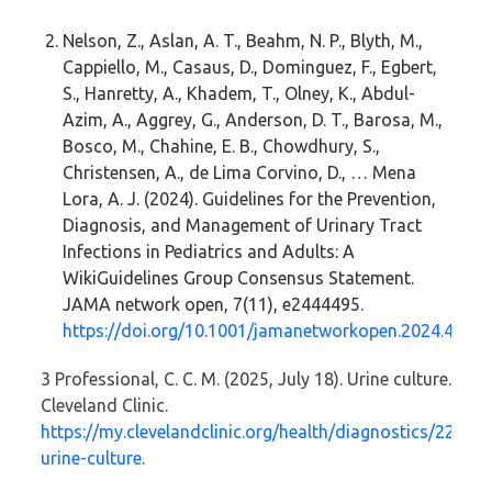
Nelson, Z., Aslan, A. T., Beahm, N. P., Blyth, M.,
Cappiello, M., Casaus, D., Dominguez, F., Egbert,
S., Hanretty, A., Khadem, T., Olney, K., Abdul-
Azim, A., Aggrey, G., Anderson, D. T., Barosa, M.,
Bosco, M., Chahine, E. B., Chowdhury, S.,
Christensen, A., de Lima Corvino, D., … Mena
Lora, A. J. (2024). Guidelines for the Prevention,
Diagnosis, and Management of Urinary Tract
Infections in Pediatrics and Adults: A
WikiGuidelines Group Consensus Statement.
JAMA network open, 7(11), e2444495.
https://doi.org/10.1001/jamanetworkopen.2024.4449
3
Professional, C. C. M. (2025, July 18). Urine culture.
Cleveland Clinic.
https://my.clevelandclinic.org/health/diagnostics/22126-
urine-culture
.