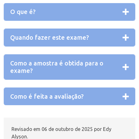
O que é?
Quando fazer este exame?
Como a amostra é obtida para o
exame?
Como é feita a avaliação?
Revisado em 06 de outubro de 2025 por
Edy
Alyson
.