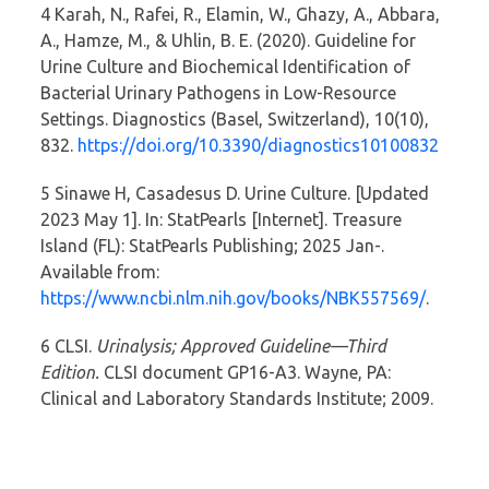
4 Karah, N., Rafei, R., Elamin, W., Ghazy, A., Abbara,
A., Hamze, M., & Uhlin, B. E. (2020). Guideline for
Urine Culture and Biochemical Identification of
Bacterial Urinary Pathogens in Low-Resource
Settings. Diagnostics (Basel, Switzerland), 10(10),
832.
https://doi.org/10.3390/diagnostics10100832
5 Sinawe H, Casadesus D. Urine Culture. [Updated
2023 May 1]. In: StatPearls [Internet]. Treasure
Island (FL): StatPearls Publishing; 2025 Jan-.
Available from:
https://www.ncbi.nlm.nih.gov/books/NBK557569/
.
6
CLSI.
Urinalysis; Approved Guideline—Third
Edition.
CLSI document GP16-A3. Wayne, PA:
Clinical and Laboratory Standards Institute; 2009.