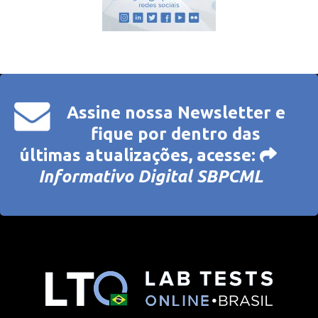
Assine nossa Newsletter e
fique por dentro das
últimas atualizações, acesse:
Informativo Digital SBPCML